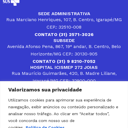
SEDE ADMINISTRATIVA
Rua Marciano Henriques, 107, B. Centro, Igarapé/MG
CEP.: 32510-008
CONTATO (31) 2571-3026
SUBSEDE
Avenida Afonso Pena, 867, 19° andar, B. Centro, Belo
Horizonte/MG CEP.: 30130-905
CONTATO (31) 9 8210-7052
HOSPITAL ICISMEP 272 JOIAS
Rua Maurício Guimarães, 420, B. Madre Liliane,
Igarapé/MG CEP.: 32900-000
CONTATOS (31) 3512-4400 ou (31) 9 8309-8660
Valorizamos sua privacidade
DESENVOLVER SOLUÇÕES, AÇÕES E SERVIÇOS
PÚBLICOS QUE COMPLEMENTEM A ASSISTÊNCIA À
Utilizamos cookies para aprimorar sua experiência de
POPULAÇÃO DA REGIÃO EM QUE ATUA, SENDO
navegação, exibir anúncios ou conteúdo personalizado e
PARCEIRO DOS MUNICÍPIOS CONSORCIADOS NA
SOLUÇÃO DE DIFICULDADES ENFRENTADAS POR
analisar nosso tráfego. Ao clicar em “Aceitar todos”,
GESTORES MUNICIPAIS, É O COMPROMISSO DO
você concorda com nosso uso de
ICISMEP.
cookies.
Política de Cookies