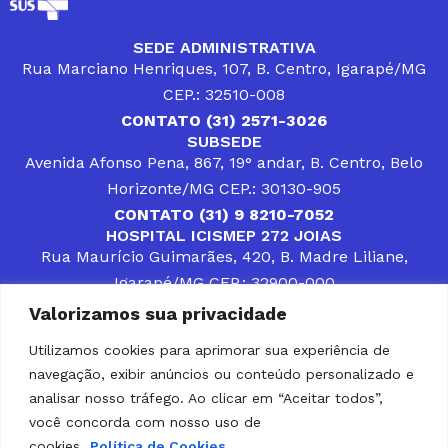
SEDE ADMINISTRATIVA
Rua Marciano Henriques, 107, B. Centro, Igarapé/MG
CEP.: 32510-008
CONTATO (31) 2571-3026
SUBSEDE
Avenida Afonso Pena, 867, 19° andar, B. Centro, Belo
Horizonte/MG CEP.: 30130-905
CONTATO (31) 9 8210-7052
HOSPITAL ICISMEP 272 JOIAS
Rua Maurício Guimarães, 420, B. Madre Liliane,
Igarapé/MG CEP.: 32900-000
CONTATOS (31) 3512-4400 ou (31) 9 8309-8660
Valorizamos sua privacidade
DESENVOLVER SOLUÇÕES, AÇÕES E SERVIÇOS
PÚBLICOS QUE COMPLEMENTEM A ASSISTÊNCIA À
Utilizamos cookies para aprimorar sua experiência de
POPULAÇÃO DA REGIÃO EM QUE ATUA, SENDO
navegação, exibir anúncios ou conteúdo personalizado e
PARCEIRO DOS MUNICÍPIOS CONSORCIADOS NA
SOLUÇÃO DE DIFICULDADES ENFRENTADAS POR
analisar nosso tráfego. Ao clicar em “Aceitar todos”,
GESTORES MUNICIPAIS, É O COMPROMISSO DO
você concorda com nosso uso de
ICISMEP.
cookies.
Política de Cookies