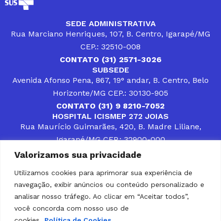
SEDE ADMINISTRATIVA
Rua Marciano Henriques, 107, B. Centro, Igarapé/MG
CEP.: 32510-008
CONTATO (31) 2571-3026
SUBSEDE
Avenida Afonso Pena, 867, 19° andar, B. Centro, Belo
Horizonte/MG CEP.: 30130-905
CONTATO (31) 9 8210-7052
HOSPITAL ICISMEP 272 JOIAS
Rua Maurício Guimarães, 420, B. Madre Liliane,
Igarapé/MG CEP.: 32900-000
CONTATOS (31) 3512-4400 ou (31) 9 8309-8660
Valorizamos sua privacidade
DESENVOLVER SOLUÇÕES, AÇÕES E SERVIÇOS
PÚBLICOS QUE COMPLEMENTEM A ASSISTÊNCIA À
Utilizamos cookies para aprimorar sua experiência de
POPULAÇÃO DA REGIÃO EM QUE ATUA, SENDO
navegação, exibir anúncios ou conteúdo personalizado e
PARCEIRO DOS MUNICÍPIOS CONSORCIADOS NA
SOLUÇÃO DE DIFICULDADES ENFRENTADAS POR
analisar nosso tráfego. Ao clicar em “Aceitar todos”,
GESTORES MUNICIPAIS, É O COMPROMISSO DO
você concorda com nosso uso de
ICISMEP.
cookies.
Política de Cookies