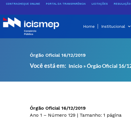
Ir
CONTRACHEQUE ONLINE
PORTAL DA TRANSPARÊNCIA
LICITAÇÕES
REGULAÇÃO 
para
o
conteúdo
Home
Institucional
Órgão Oficial 16/12/2019
Você está em:
»
Órgão Oficial 16/
Início
Órgão Oficial 16/12/2019
Ano 1 – Número 129 | Tamanho: 1 página