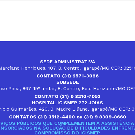
SEDE ADMINISTRATIVA
arciano Henriques, 107, B. Centro, Igarapé/MG CEP.: 325
CONTATO (31) 2571-3026
SUBSEDE
so Pena, 867, 19° andar, B. Centro, Belo Horizonte/MG CE
CONTATO (31) 9 8210-7052
HOSPITAL ICISMEP 272 JOIAS
ício Guimarães, 420, B. Madre Liliane, Igarapé/MG CEP.: 
CONTATOS (31) 3512-4400 ou (31) 9 8309-8660
VIÇOS PÚBLICOS QUE COMPLEMENTEM A ASSISTÊNCIA 
ONSORCIADOS NA SOLUÇÃO DE DIFICULDADES ENFRENTA
COMPROMISSO DO ICISMEP.