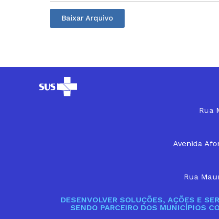
Baixar Arquivo
Rua M
Avenida Afon
Rua Maur
DESENVOLVER SOLUÇÕES, AÇÕES E SER
SENDO PARCEIRO DOS MUNICÍPIOS C