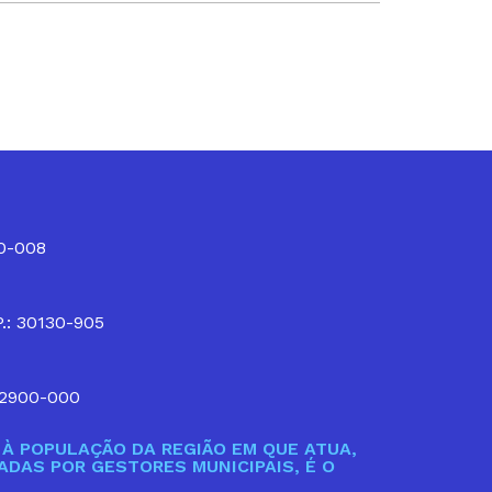
10-008
P.: 30130-905
32900-000
À POPULAÇÃO DA REGIÃO EM QUE ATUA,
DAS POR GESTORES MUNICIPAIS, É O