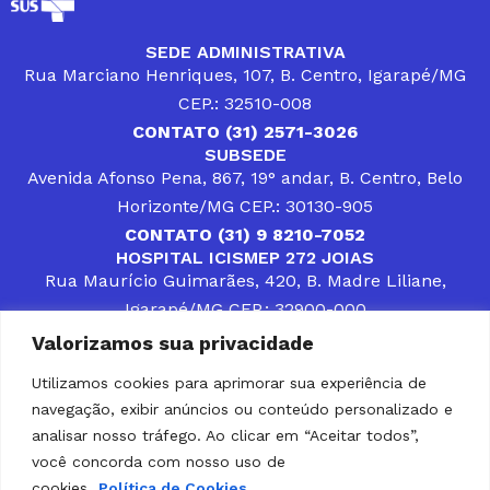
SEDE ADMINISTRATIVA
Rua Marciano Henriques, 107, B. Centro, Igarapé/MG
CEP.: 32510-008
CONTATO (31) 2571-3026
SUBSEDE
Avenida Afonso Pena, 867, 19° andar, B. Centro, Belo
Horizonte/MG CEP.: 30130-905
CONTATO (31) 9 8210-7052
HOSPITAL ICISMEP 272 JOIAS
Rua Maurício Guimarães, 420, B. Madre Liliane,
Igarapé/MG CEP.: 32900-000
CONTATOS (31) 3512-4400 ou (31) 9 8309-8660
Valorizamos sua privacidade
DESENVOLVER SOLUÇÕES, AÇÕES E SERVIÇOS
PÚBLICOS QUE COMPLEMENTEM A ASSISTÊNCIA À
Utilizamos cookies para aprimorar sua experiência de
POPULAÇÃO DA REGIÃO EM QUE ATUA, SENDO
navegação, exibir anúncios ou conteúdo personalizado e
PARCEIRO DOS MUNICÍPIOS CONSORCIADOS NA
SOLUÇÃO DE DIFICULDADES ENFRENTADAS POR
analisar nosso tráfego. Ao clicar em “Aceitar todos”,
GESTORES MUNICIPAIS, É O COMPROMISSO DO
você concorda com nosso uso de
ICISMEP.
cookies.
Política de Cookies