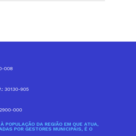
10-008
P.: 30130-905
32900-000
À POPULAÇÃO DA REGIÃO EM QUE ATUA,
DAS POR GESTORES MUNICIPAIS, É O