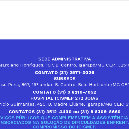
SEDE ADMINISTRATIVA
arciano Henriques, 107, B. Centro, Igarapé/MG CEP.: 325
CONTATO (31) 2571-3026
SUBSEDE
so Pena, 867, 19° andar, B. Centro, Belo Horizonte/MG CE
CONTATO (31) 9 8210-7052
HOSPITAL ICISMEP 272 JOIAS
ício Guimarães, 420, B. Madre Liliane, Igarapé/MG CEP.: 
CONTATOS (31) 3512-4400 ou (31) 9 8309-8660
VIÇOS PÚBLICOS QUE COMPLEMENTEM A ASSISTÊNCIA 
ONSORCIADOS NA SOLUÇÃO DE DIFICULDADES ENFRENTA
COMPROMISSO DO ICISMEP.