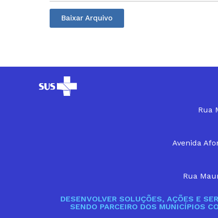
Baixar Arquivo
Rua M
Avenida Afon
Rua Maur
DESENVOLVER SOLUÇÕES, AÇÕES E SER
SENDO PARCEIRO DOS MUNICÍPIOS C