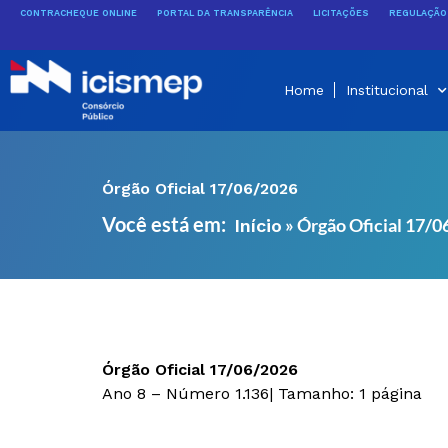
Ir
CONTRACHEQUE ONLINE
PORTAL DA TRANSPARÊNCIA
LICITAÇÕES
REGULAÇÃO 
para
o
conteúdo
Home
Institucional
Órgão Oficial 17/06/2026
Você está em:
»
Órgão Oficial 17/
Início
Órgão Oficial 17/06/2026
Ano 8 – Número 1.136| Tamanho: 1 página