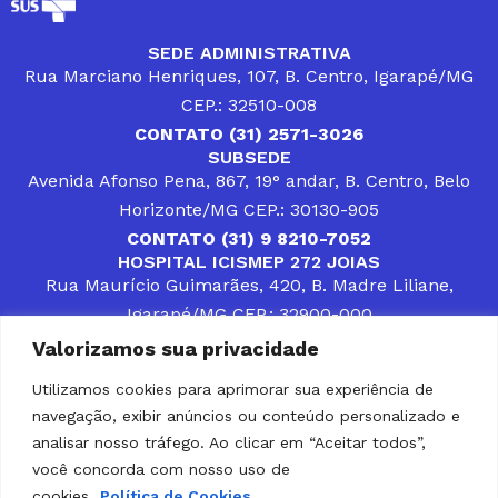
SEDE ADMINISTRATIVA
Rua Marciano Henriques, 107, B. Centro, Igarapé/MG
CEP.: 32510-008
CONTATO (31) 2571-3026
SUBSEDE
Avenida Afonso Pena, 867, 19° andar, B. Centro, Belo
Horizonte/MG CEP.: 30130-905
CONTATO (31) 9 8210-7052
HOSPITAL ICISMEP 272 JOIAS
Rua Maurício Guimarães, 420, B. Madre Liliane,
Igarapé/MG CEP.: 32900-000
CONTATOS (31) 3512-4400 ou (31) 9 8309-8660
Valorizamos sua privacidade
DESENVOLVER SOLUÇÕES, AÇÕES E SERVIÇOS
PÚBLICOS QUE COMPLEMENTEM A ASSISTÊNCIA À
Utilizamos cookies para aprimorar sua experiência de
POPULAÇÃO DA REGIÃO EM QUE ATUA, SENDO
navegação, exibir anúncios ou conteúdo personalizado e
PARCEIRO DOS MUNICÍPIOS CONSORCIADOS NA
SOLUÇÃO DE DIFICULDADES ENFRENTADAS POR
analisar nosso tráfego. Ao clicar em “Aceitar todos”,
GESTORES MUNICIPAIS, É O COMPROMISSO DO
você concorda com nosso uso de
ICISMEP.
cookies.
Política de Cookies