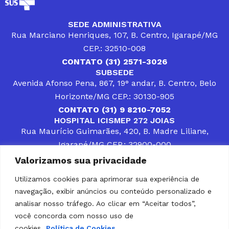
SEDE ADMINISTRATIVA
Rua Marciano Henriques, 107, B. Centro, Igarapé/MG
CEP.: 32510-008
CONTATO (31) 2571-3026
SUBSEDE
Avenida Afonso Pena, 867, 19° andar, B. Centro, Belo
Horizonte/MG CEP.: 30130-905
CONTATO (31) 9 8210-7052
HOSPITAL ICISMEP 272 JOIAS
Rua Maurício Guimarães, 420, B. Madre Liliane,
Igarapé/MG CEP.: 32900-000
CONTATOS (31) 3512-4400 ou (31) 9 8309-8660
Valorizamos sua privacidade
DESENVOLVER SOLUÇÕES, AÇÕES E SERVIÇOS
PÚBLICOS QUE COMPLEMENTEM A ASSISTÊNCIA À
Utilizamos cookies para aprimorar sua experiência de
POPULAÇÃO DA REGIÃO EM QUE ATUA, SENDO
navegação, exibir anúncios ou conteúdo personalizado e
PARCEIRO DOS MUNICÍPIOS CONSORCIADOS NA
SOLUÇÃO DE DIFICULDADES ENFRENTADAS POR
analisar nosso tráfego. Ao clicar em “Aceitar todos”,
GESTORES MUNICIPAIS, É O COMPROMISSO DO
você concorda com nosso uso de
ICISMEP.
cookies.
Política de Cookies