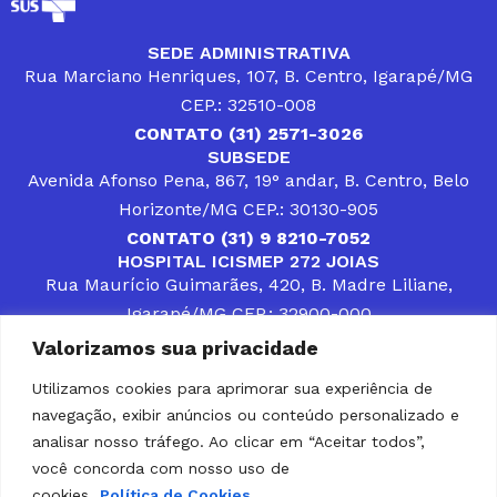
SEDE ADMINISTRATIVA
Rua Marciano Henriques, 107, B. Centro, Igarapé/MG
CEP.: 32510-008
CONTATO (31) 2571-3026
SUBSEDE
Avenida Afonso Pena, 867, 19° andar, B. Centro, Belo
Horizonte/MG CEP.: 30130-905
CONTATO (31) 9 8210-7052
HOSPITAL ICISMEP 272 JOIAS
Rua Maurício Guimarães, 420, B. Madre Liliane,
Igarapé/MG CEP.: 32900-000
CONTATOS (31) 3512-4400 ou (31) 9 8309-8660
Valorizamos sua privacidade
DESENVOLVER SOLUÇÕES, AÇÕES E SERVIÇOS
PÚBLICOS QUE COMPLEMENTEM A ASSISTÊNCIA À
Utilizamos cookies para aprimorar sua experiência de
POPULAÇÃO DA REGIÃO EM QUE ATUA, SENDO
navegação, exibir anúncios ou conteúdo personalizado e
PARCEIRO DOS MUNICÍPIOS CONSORCIADOS NA
SOLUÇÃO DE DIFICULDADES ENFRENTADAS POR
analisar nosso tráfego. Ao clicar em “Aceitar todos”,
GESTORES MUNICIPAIS, É O COMPROMISSO DO
você concorda com nosso uso de
ICISMEP.
cookies.
Política de Cookies