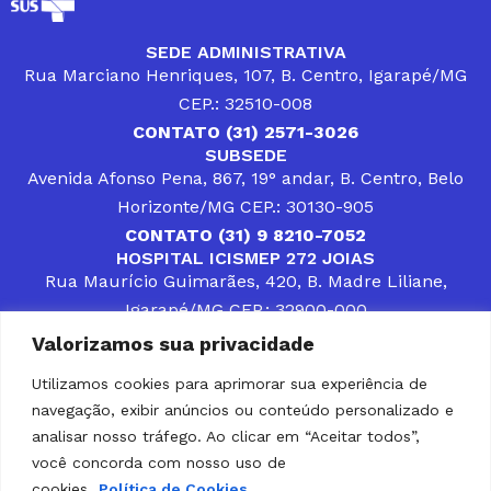
SEDE ADMINISTRATIVA
Rua Marciano Henriques, 107, B. Centro, Igarapé/MG
CEP.: 32510-008
CONTATO (31) 2571-3026
SUBSEDE
Avenida Afonso Pena, 867, 19° andar, B. Centro, Belo
Horizonte/MG CEP.: 30130-905
CONTATO (31) 9 8210-7052
HOSPITAL ICISMEP 272 JOIAS
Rua Maurício Guimarães, 420, B. Madre Liliane,
Igarapé/MG CEP.: 32900-000
CONTATOS (31) 3512-4400 ou (31) 9 8309-8660
Valorizamos sua privacidade
DESENVOLVER SOLUÇÕES, AÇÕES E SERVIÇOS
PÚBLICOS QUE COMPLEMENTEM A ASSISTÊNCIA À
Utilizamos cookies para aprimorar sua experiência de
POPULAÇÃO DA REGIÃO EM QUE ATUA, SENDO
navegação, exibir anúncios ou conteúdo personalizado e
PARCEIRO DOS MUNICÍPIOS CONSORCIADOS NA
SOLUÇÃO DE DIFICULDADES ENFRENTADAS POR
analisar nosso tráfego. Ao clicar em “Aceitar todos”,
GESTORES MUNICIPAIS, É O COMPROMISSO DO
você concorda com nosso uso de
ICISMEP.
cookies.
Política de Cookies