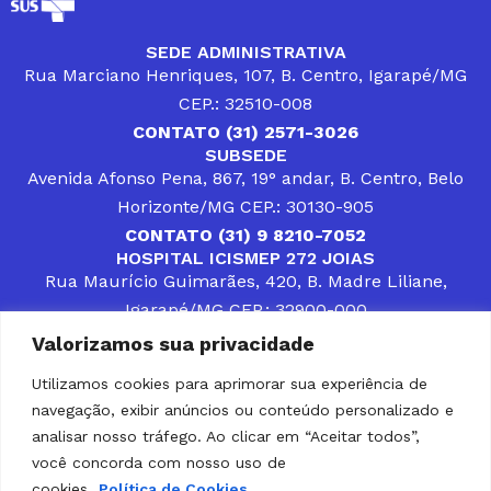
SEDE ADMINISTRATIVA
Rua Marciano Henriques, 107, B. Centro, Igarapé/MG
CEP.: 32510-008
CONTATO (31) 2571-3026
SUBSEDE
Avenida Afonso Pena, 867, 19° andar, B. Centro, Belo
Horizonte/MG CEP.: 30130-905
CONTATO (31) 9 8210-7052
HOSPITAL ICISMEP 272 JOIAS
Rua Maurício Guimarães, 420, B. Madre Liliane,
Igarapé/MG CEP.: 32900-000
CONTATOS (31) 3512-4400 ou (31) 9 8309-8660
Valorizamos sua privacidade
DESENVOLVER SOLUÇÕES, AÇÕES E SERVIÇOS
PÚBLICOS QUE COMPLEMENTEM A ASSISTÊNCIA À
Utilizamos cookies para aprimorar sua experiência de
POPULAÇÃO DA REGIÃO EM QUE ATUA, SENDO
navegação, exibir anúncios ou conteúdo personalizado e
PARCEIRO DOS MUNICÍPIOS CONSORCIADOS NA
SOLUÇÃO DE DIFICULDADES ENFRENTADAS POR
analisar nosso tráfego. Ao clicar em “Aceitar todos”,
GESTORES MUNICIPAIS, É O COMPROMISSO DO
você concorda com nosso uso de
ICISMEP.
cookies.
Política de Cookies