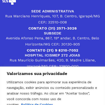
SEDE ADMINISTRATIVA
Rua Marciano Henriques, 107, B. Centro, Igarapé/MG
CEP.: 32510-008
CONTATO (31) 2571-3026
SUBSEDE
Avenida Afonso Pena, 867, 19° andar, B. Centro, Belo
Horizonte/MG CEP.: 30130-905
CONTATO (31) 9 8210-7052
HOSPITAL ICISMEP 272 JOIAS
Rua Maurício Guimarães, 420, B. Madre Liliane,
Igarapé/MG CEP.: 32900-000
CONTATOS (31) 3512-4400 ou (31) 9 8309-8660
Valorizamos sua privacidade
DESENVOLVER SOLUÇÕES, AÇÕES E SERVIÇOS
PÚBLICOS QUE COMPLEMENTEM A ASSISTÊNCIA À
Utilizamos cookies para aprimorar sua experiência de
POPULAÇÃO DA REGIÃO EM QUE ATUA, SENDO
navegação, exibir anúncios ou conteúdo personalizado e
PARCEIRO DOS MUNICÍPIOS CONSORCIADOS NA
SOLUÇÃO DE DIFICULDADES ENFRENTADAS POR
analisar nosso tráfego. Ao clicar em “Aceitar todos”,
GESTORES MUNICIPAIS, É O COMPROMISSO DO
você concorda com nosso uso de
ICISMEP.
cookies.
Política de Cookies