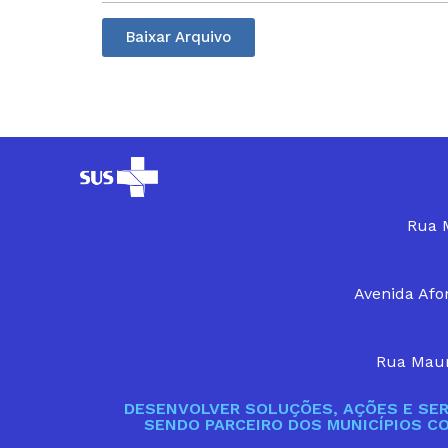
Baixar Arquivo
Rua M
Avenida Afon
Rua Maur
DESENVOLVER SOLUÇÕES, AÇÕES E SER
SENDO PARCEIRO DOS MUNICÍPIOS C