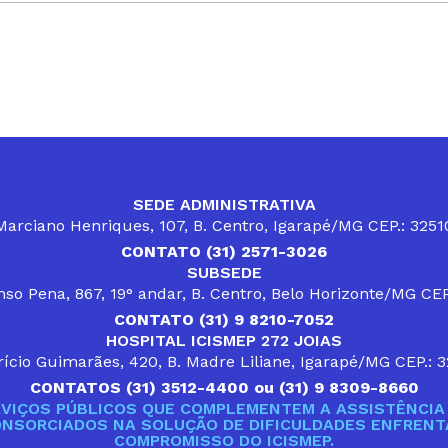
SEDE ADMINISTRATIVA
arciano Henriques, 107, B. Centro, Igarapé/MG CEP.: 325
CONTATO (31) 2571-3026
SUBSEDE
so Pena, 867, 19° andar, B. Centro, Belo Horizonte/MG CE
CONTATO (31) 9 8210-7052
HOSPITAL ICISMEP 272 JOIAS
ício Guimarães, 420, B. Madre Liliane, Igarapé/MG CEP.: 
CONTATOS (31) 3512-4400 ou (31) 9 8309-8660
VIÇOS PÚBLICOS QUE COMPLEMENTEM A ASSISTÊNCIA 
ONSORCIADOS NA SOLUÇÃO DE DIFICULDADES ENFRENTA
COMPROMISSO DO ICISMEP.