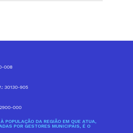
10-008
P.: 30130-905
32900-000
À POPULAÇÃO DA REGIÃO EM QUE ATUA,
DAS POR GESTORES MUNICIPAIS, É O