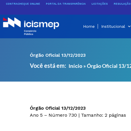
Ir
CONTRACHEQUE ONLINE
PORTAL DA TRANSPARÊNCIA
LICITAÇÕES
REGULAÇÃO 
para
o
conteúdo
Home
Institucional
Órgão Oficial 13/12/2023
Você está em:
»
Órgão Oficial 13/
Início
Órgão Oficial 13/12/2023
Ano 5 – Número 730 | Tamanho: 2 páginas