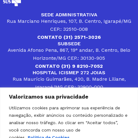
SEDE ADMINISTRATIVA
Rua Marciano Henriques, 107, B. Centro, Igarapé/MG
CEP.: 32510-008
CONTATO (31) 2571-3026
SUBSEDE
Avenida Afonso Pena, 867, 19° andar, B. Centro, Belo
Horizonte/MG CEP.: 30130-905
CONTATO (31) 9 8210-7052
HOSPITAL ICISMEP 272 JOIAS
Rua Maurício Guimarães, 420, B. Madre Liliane,
Igarapé/MG CEP.: 32900-000
CONTATOS (31) 3512-4400 ou (31) 9 8309-8660
Valorizamos sua privacidade
DESENVOLVER SOLUÇÕES, AÇÕES E SERVIÇOS
PÚBLICOS QUE COMPLEMENTEM A ASSISTÊNCIA À
Utilizamos cookies para aprimorar sua experiência de
POPULAÇÃO DA REGIÃO EM QUE ATUA, SENDO
navegação, exibir anúncios ou conteúdo personalizado e
PARCEIRO DOS MUNICÍPIOS CONSORCIADOS NA
SOLUÇÃO DE DIFICULDADES ENFRENTADAS POR
analisar nosso tráfego. Ao clicar em “Aceitar todos”,
GESTORES MUNICIPAIS, É O COMPROMISSO DO
você concorda com nosso uso de
ICISMEP.
cookies.
Política de Cookies