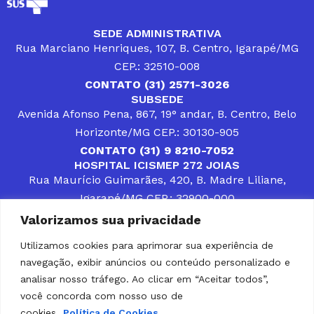
SEDE ADMINISTRATIVA
Rua Marciano Henriques, 107, B. Centro, Igarapé/MG
CEP.: 32510-008
CONTATO (31) 2571-3026
SUBSEDE
Avenida Afonso Pena, 867, 19° andar, B. Centro, Belo
Horizonte/MG CEP.: 30130-905
CONTATO (31) 9 8210-7052
HOSPITAL ICISMEP 272 JOIAS
Rua Maurício Guimarães, 420, B. Madre Liliane,
Igarapé/MG CEP.: 32900-000
CONTATOS (31) 3512-4400 ou (31) 9 8309-8660
Valorizamos sua privacidade
DESENVOLVER SOLUÇÕES, AÇÕES E SERVIÇOS
PÚBLICOS QUE COMPLEMENTEM A ASSISTÊNCIA À
Utilizamos cookies para aprimorar sua experiência de
POPULAÇÃO DA REGIÃO EM QUE ATUA, SENDO
navegação, exibir anúncios ou conteúdo personalizado e
PARCEIRO DOS MUNICÍPIOS CONSORCIADOS NA
SOLUÇÃO DE DIFICULDADES ENFRENTADAS POR
analisar nosso tráfego. Ao clicar em “Aceitar todos”,
GESTORES MUNICIPAIS, É O COMPROMISSO DO
você concorda com nosso uso de
ICISMEP.
cookies.
Política de Cookies