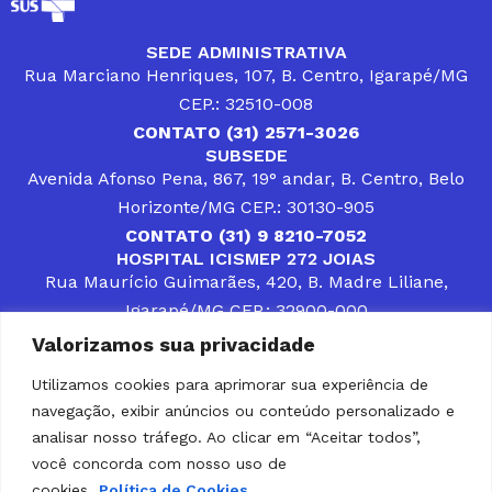
SEDE ADMINISTRATIVA
Rua Marciano Henriques, 107, B. Centro, Igarapé/MG
CEP.: 32510-008
CONTATO (31) 2571-3026
SUBSEDE
Avenida Afonso Pena, 867, 19° andar, B. Centro, Belo
Horizonte/MG CEP.: 30130-905
CONTATO (31) 9 8210-7052
HOSPITAL ICISMEP 272 JOIAS
Rua Maurício Guimarães, 420, B. Madre Liliane,
Igarapé/MG CEP.: 32900-000
CONTATOS (31) 3512-4400 ou (31) 9 8309-8660
Valorizamos sua privacidade
DESENVOLVER SOLUÇÕES, AÇÕES E SERVIÇOS
PÚBLICOS QUE COMPLEMENTEM A ASSISTÊNCIA À
Utilizamos cookies para aprimorar sua experiência de
POPULAÇÃO DA REGIÃO EM QUE ATUA, SENDO
navegação, exibir anúncios ou conteúdo personalizado e
PARCEIRO DOS MUNICÍPIOS CONSORCIADOS NA
SOLUÇÃO DE DIFICULDADES ENFRENTADAS POR
analisar nosso tráfego. Ao clicar em “Aceitar todos”,
GESTORES MUNICIPAIS, É O COMPROMISSO DO
você concorda com nosso uso de
ICISMEP.
cookies.
Política de Cookies