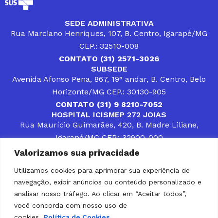
SEDE ADMINISTRATIVA
Rua Marciano Henriques, 107, B. Centro, Igarapé/MG
CEP.: 32510-008
CONTATO (31) 2571-3026
SUBSEDE
Avenida Afonso Pena, 867, 19° andar, B. Centro, Belo
Horizonte/MG CEP.: 30130-905
CONTATO (31) 9 8210-7052
HOSPITAL ICISMEP 272 JOIAS
Rua Maurício Guimarães, 420, B. Madre Liliane,
Igarapé/MG CEP.: 32900-000
CONTATOS (31) 3512-4400 ou (31) 9 8309-8660
Valorizamos sua privacidade
DESENVOLVER SOLUÇÕES, AÇÕES E SERVIÇOS
PÚBLICOS QUE COMPLEMENTEM A ASSISTÊNCIA À
Utilizamos cookies para aprimorar sua experiência de
POPULAÇÃO DA REGIÃO EM QUE ATUA, SENDO
navegação, exibir anúncios ou conteúdo personalizado e
PARCEIRO DOS MUNICÍPIOS CONSORCIADOS NA
SOLUÇÃO DE DIFICULDADES ENFRENTADAS POR
analisar nosso tráfego. Ao clicar em “Aceitar todos”,
GESTORES MUNICIPAIS, É O COMPROMISSO DO
você concorda com nosso uso de
ICISMEP.
cookies.
Política de Cookies