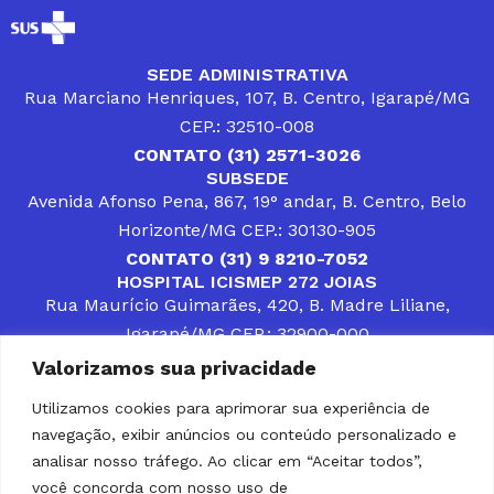
SEDE ADMINISTRATIVA
Rua Marciano Henriques, 107, B. Centro, Igarapé/MG
CEP.: 32510-008
CONTATO (31) 2571-3026
SUBSEDE
Avenida Afonso Pena, 867, 19° andar, B. Centro, Belo
Horizonte/MG CEP.: 30130-905
CONTATO (31) 9 8210-7052
HOSPITAL ICISMEP 272 JOIAS
Rua Maurício Guimarães, 420, B. Madre Liliane,
Igarapé/MG CEP.: 32900-000
CONTATOS (31) 3512-4400 ou (31) 9 8309-8660
Valorizamos sua privacidade
DESENVOLVER SOLUÇÕES, AÇÕES E SERVIÇOS
PÚBLICOS QUE COMPLEMENTEM A ASSISTÊNCIA À
Utilizamos cookies para aprimorar sua experiência de
POPULAÇÃO DA REGIÃO EM QUE ATUA, SENDO
navegação, exibir anúncios ou conteúdo personalizado e
PARCEIRO DOS MUNICÍPIOS CONSORCIADOS NA
SOLUÇÃO DE DIFICULDADES ENFRENTADAS POR
analisar nosso tráfego. Ao clicar em “Aceitar todos”,
GESTORES MUNICIPAIS, É O COMPROMISSO DO
você concorda com nosso uso de
ICISMEP.