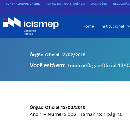
Ir
CONTRACHEQUE ONLINE
PORTAL DA TRANSPARÊNCIA
LICITAÇÕES
REGULAÇÃO 
para
o
conteúdo
Home
Institucional
Órgão Oficial 13/02/2019
Você está em:
»
Órgão Oficial 13/
Início
Órgão Oficial 13/02/2019
Ano 1 – Número 006 | Tamanho: 1 página