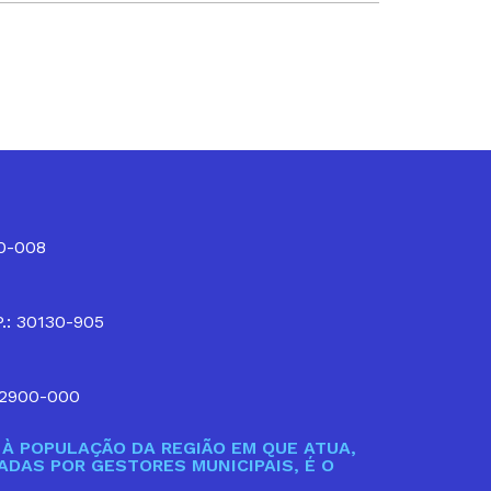
10-008
P.: 30130-905
32900-000
À POPULAÇÃO DA REGIÃO EM QUE ATUA,
DAS POR GESTORES MUNICIPAIS, É O