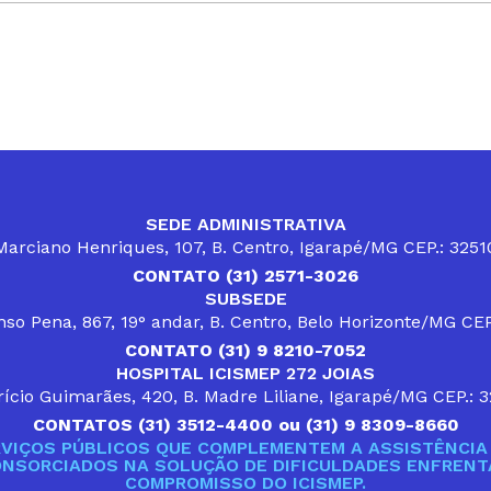
SEDE ADMINISTRATIVA
arciano Henriques, 107, B. Centro, Igarapé/MG CEP.: 325
CONTATO (31) 2571-3026
SUBSEDE
so Pena, 867, 19° andar, B. Centro, Belo Horizonte/MG CE
CONTATO (31) 9 8210-7052
HOSPITAL ICISMEP 272 JOIAS
ício Guimarães, 420, B. Madre Liliane, Igarapé/MG CEP.: 
CONTATOS (31) 3512-4400 ou (31) 9 8309-8660
VIÇOS PÚBLICOS QUE COMPLEMENTEM A ASSISTÊNCIA 
ONSORCIADOS NA SOLUÇÃO DE DIFICULDADES ENFRENTA
COMPROMISSO DO ICISMEP.