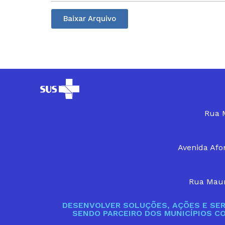
Baixar Arquivo
Rua M
Avenida Afon
Rua Maur
DESENVOLVER SOLUÇÕES, AÇÕES E SER
SENDO PARCEIRO DOS MUNICÍPIOS C