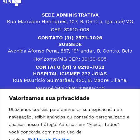
SEDE ADMINISTRATIVA
Rua Marciano Henriques, 107, B. Centro, Igarapé/MG
CEP.: 32510-008
CONTATO (31) 2571-3026
SUBSEDE
Avenida Afonso Pena, 867, 19° andar, B. Centro, Belo
Horizonte/MG CEP.: 30130-905
CONTATO (31) 9 8210-7052
HOSPITAL ICISMEP 272 JOIAS
Rua Maurício Guimarães, 420, B. Madre Liliane,
Igarapé/MG CEP.: 32900-000
CONTATOS (31) 3512-4400 ou (31) 9 8309-8660
Valorizamos sua privacidade
DESENVOLVER SOLUÇÕES, AÇÕES E SERVIÇOS
PÚBLICOS QUE COMPLEMENTEM A ASSISTÊNCIA À
Utilizamos cookies para aprimorar sua experiência de
POPULAÇÃO DA REGIÃO EM QUE ATUA, SENDO
navegação, exibir anúncios ou conteúdo personalizado e
PARCEIRO DOS MUNICÍPIOS CONSORCIADOS NA
SOLUÇÃO DE DIFICULDADES ENFRENTADAS POR
analisar nosso tráfego. Ao clicar em “Aceitar todos”,
GESTORES MUNICIPAIS, É O COMPROMISSO DO
você concorda com nosso uso de
ICISMEP.
cookies.
Política de Cookies