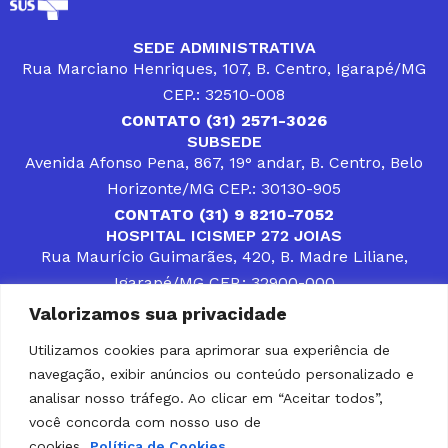
SEDE ADMINISTRATIVA
Rua Marciano Henriques, 107, B. Centro, Igarapé/MG
CEP.: 32510-008
CONTATO (31) 2571-3026
SUBSEDE
Avenida Afonso Pena, 867, 19° andar, B. Centro, Belo
Horizonte/MG CEP.: 30130-905
CONTATO (31) 9 8210-7052
HOSPITAL ICISMEP 272 JOIAS
Rua Maurício Guimarães, 420, B. Madre Liliane,
Igarapé/MG CEP.: 32900-000
CONTATOS (31) 3512-4400 ou (31) 9 8309-8660
Valorizamos sua privacidade
DESENVOLVER SOLUÇÕES, AÇÕES E SERVIÇOS
PÚBLICOS QUE COMPLEMENTEM A ASSISTÊNCIA À
Utilizamos cookies para aprimorar sua experiência de
POPULAÇÃO DA REGIÃO EM QUE ATUA, SENDO
navegação, exibir anúncios ou conteúdo personalizado e
PARCEIRO DOS MUNICÍPIOS CONSORCIADOS NA
SOLUÇÃO DE DIFICULDADES ENFRENTADAS POR
analisar nosso tráfego. Ao clicar em “Aceitar todos”,
GESTORES MUNICIPAIS, É O COMPROMISSO DO
você concorda com nosso uso de
ICISMEP.
cookies.
Política de Cookies