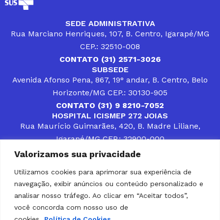
SEDE ADMINISTRATIVA
Rua Marciano Henriques, 107, B. Centro, Igarapé/MG
CEP.: 32510-008
CONTATO (31) 2571-3026
SUBSEDE
Avenida Afonso Pena, 867, 19° andar, B. Centro, Belo
Horizonte/MG CEP.: 30130-905
CONTATO (31) 9 8210-7052
HOSPITAL ICISMEP 272 JOIAS
Rua Maurício Guimarães, 420, B. Madre Liliane,
Igarapé/MG CEP.: 32900-000
CONTATOS (31) 3512-4400 ou (31) 9 8309-8660
Valorizamos sua privacidade
DESENVOLVER SOLUÇÕES, AÇÕES E SERVIÇOS
PÚBLICOS QUE COMPLEMENTEM A ASSISTÊNCIA À
Utilizamos cookies para aprimorar sua experiência de
POPULAÇÃO DA REGIÃO EM QUE ATUA, SENDO
navegação, exibir anúncios ou conteúdo personalizado e
PARCEIRO DOS MUNICÍPIOS CONSORCIADOS NA
SOLUÇÃO DE DIFICULDADES ENFRENTADAS POR
analisar nosso tráfego. Ao clicar em “Aceitar todos”,
GESTORES MUNICIPAIS, É O COMPROMISSO DO
você concorda com nosso uso de
ICISMEP.
cookies.
Política de Cookies