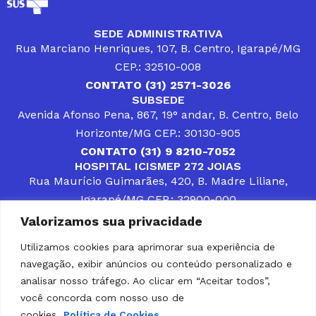
SEDE ADMINISTRATIVA
Rua Marciano Henriques, 107, B. Centro, Igarapé/MG
CEP.: 32510-008
CONTATO (31) 2571-3026
SUBSEDE
Avenida Afonso Pena, 867, 19° andar, B. Centro, Belo
Horizonte/MG CEP.: 30130-905
CONTATO (31) 9 8210-7052
HOSPITAL ICISMEP 272 JOIAS
Rua Maurício Guimarães, 420, B. Madre Liliane,
Igarapé/MG CEP.: 32900-000
CONTATOS (31) 3512-4400 ou (31) 9 8309-8660
Valorizamos sua privacidade
DESENVOLVER SOLUÇÕES, AÇÕES E SERVIÇOS
PÚBLICOS QUE COMPLEMENTEM A ASSISTÊNCIA À
Utilizamos cookies para aprimorar sua experiência de
POPULAÇÃO DA REGIÃO EM QUE ATUA, SENDO
navegação, exibir anúncios ou conteúdo personalizado e
PARCEIRO DOS MUNICÍPIOS CONSORCIADOS NA
SOLUÇÃO DE DIFICULDADES ENFRENTADAS POR
analisar nosso tráfego. Ao clicar em “Aceitar todos”,
GESTORES MUNICIPAIS, É O COMPROMISSO DO
você concorda com nosso uso de
ICISMEP.
cookies.
Política de Cookies