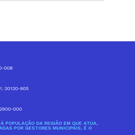
10-008
P.: 30130-905
32900-000
À POPULAÇÃO DA REGIÃO EM QUE ATUA,
DAS POR GESTORES MUNICIPAIS, É O