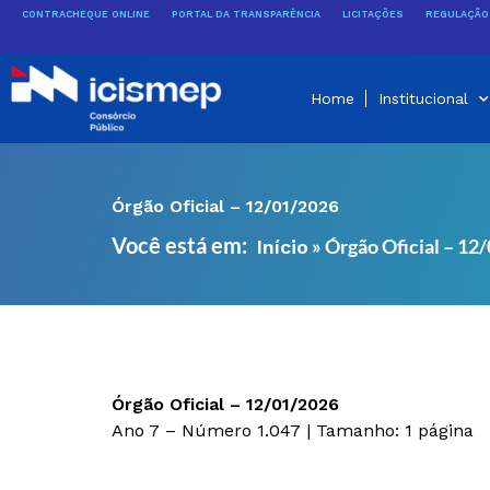
Ir
CONTRACHEQUE ONLINE
PORTAL DA TRANSPARÊNCIA
LICITAÇÕES
REGULAÇÃO 
para
o
conteúdo
Home
Institucional
Órgão Oficial – 12/01/2026
Você está em:
»
Órgão Oficial – 12
Início
Órgão Oficial – 12/01/2026
Ano 7 – Número 1.047 | Tamanho: 1 página