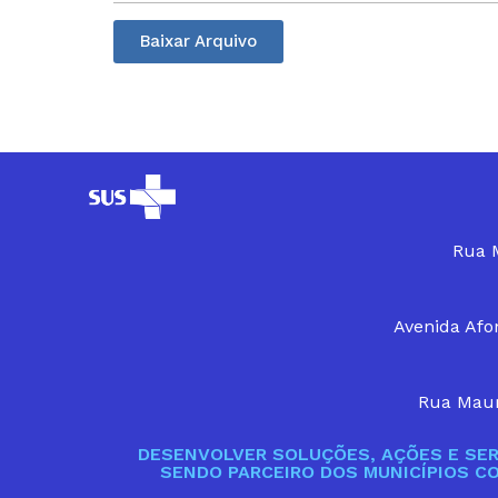
Baixar Arquivo
Rua M
Avenida Afon
Rua Maur
DESENVOLVER SOLUÇÕES, AÇÕES E SER
SENDO PARCEIRO DOS MUNICÍPIOS C