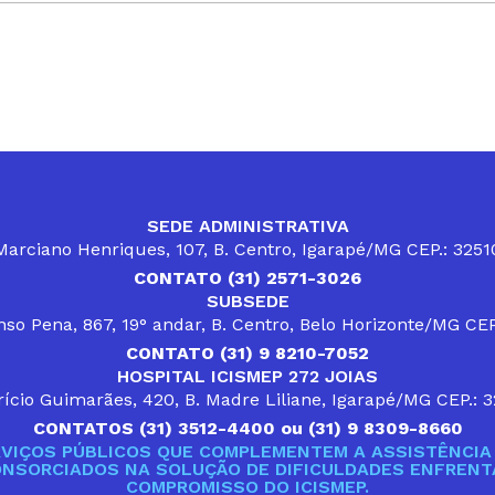
SEDE ADMINISTRATIVA
arciano Henriques, 107, B. Centro, Igarapé/MG CEP.: 325
CONTATO (31) 2571-3026
SUBSEDE
so Pena, 867, 19° andar, B. Centro, Belo Horizonte/MG CE
CONTATO (31) 9 8210-7052
HOSPITAL ICISMEP 272 JOIAS
ício Guimarães, 420, B. Madre Liliane, Igarapé/MG CEP.: 
CONTATOS (31) 3512-4400 ou (31) 9 8309-8660
VIÇOS PÚBLICOS QUE COMPLEMENTEM A ASSISTÊNCIA 
ONSORCIADOS NA SOLUÇÃO DE DIFICULDADES ENFRENTA
COMPROMISSO DO ICISMEP.