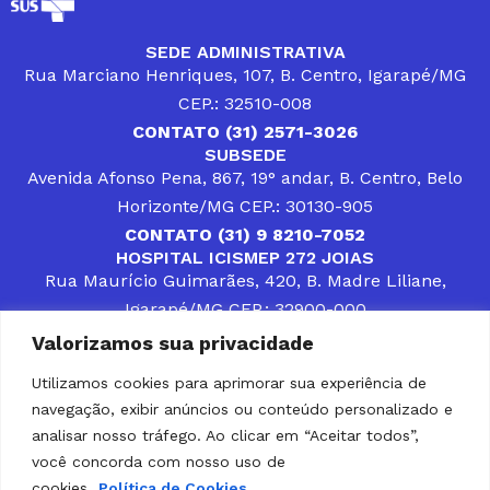
SEDE ADMINISTRATIVA
Rua Marciano Henriques, 107, B. Centro, Igarapé/MG
CEP.: 32510-008
CONTATO (31) 2571-3026
SUBSEDE
Avenida Afonso Pena, 867, 19° andar, B. Centro, Belo
Horizonte/MG CEP.: 30130-905
CONTATO (31) 9 8210-7052
HOSPITAL ICISMEP 272 JOIAS
Rua Maurício Guimarães, 420, B. Madre Liliane,
Igarapé/MG CEP.: 32900-000
CONTATOS (31) 3512-4400 ou (31) 9 8309-8660
Valorizamos sua privacidade
DESENVOLVER SOLUÇÕES, AÇÕES E SERVIÇOS
PÚBLICOS QUE COMPLEMENTEM A ASSISTÊNCIA À
Utilizamos cookies para aprimorar sua experiência de
POPULAÇÃO DA REGIÃO EM QUE ATUA, SENDO
navegação, exibir anúncios ou conteúdo personalizado e
PARCEIRO DOS MUNICÍPIOS CONSORCIADOS NA
SOLUÇÃO DE DIFICULDADES ENFRENTADAS POR
analisar nosso tráfego. Ao clicar em “Aceitar todos”,
GESTORES MUNICIPAIS, É O COMPROMISSO DO
você concorda com nosso uso de
ICISMEP.
cookies.
Política de Cookies