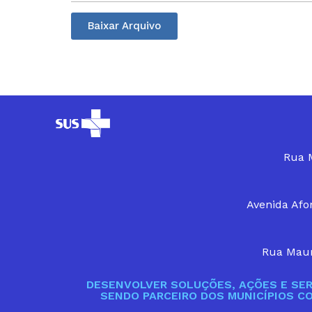
Baixar Arquivo
Rua M
Avenida Afon
Rua Maur
DESENVOLVER SOLUÇÕES, AÇÕES E SER
SENDO PARCEIRO DOS MUNICÍPIOS C