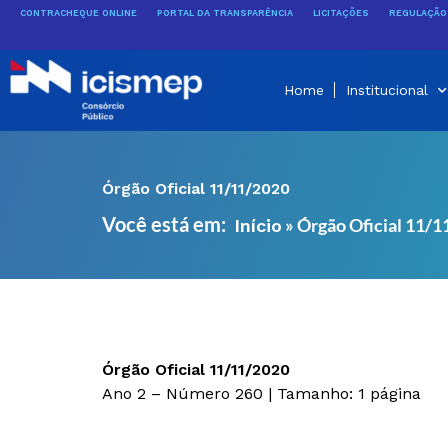
Ir
CONTRACHEQUE ONLINE
PORTAL DA TRANSPARÊNCIA
LICITAÇÕES
REGULAÇÃO 
para
o
conteúdo
Home
Institucional
Órgão Oficial 11/11/2020
Você está em:
»
Órgão Oficial 11/
Início
Órgão Oficial 11/11/2020
Ano 2 – Número 260 | Tamanho: 1 página