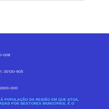
10-008
P.: 30130-905
32900-000
À POPULAÇÃO DA REGIÃO EM QUE ATUA,
DAS POR GESTORES MUNICIPAIS, É O