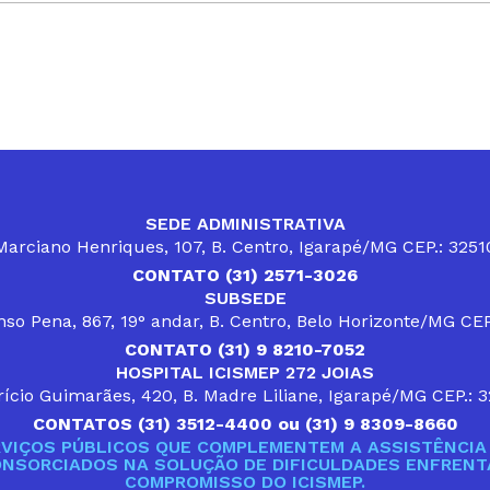
SEDE ADMINISTRATIVA
arciano Henriques, 107, B. Centro, Igarapé/MG CEP.: 325
CONTATO (31) 2571-3026
SUBSEDE
so Pena, 867, 19° andar, B. Centro, Belo Horizonte/MG CE
CONTATO (31) 9 8210-7052
HOSPITAL ICISMEP 272 JOIAS
ício Guimarães, 420, B. Madre Liliane, Igarapé/MG CEP.: 
CONTATOS (31) 3512-4400 ou (31) 9 8309-8660
VIÇOS PÚBLICOS QUE COMPLEMENTEM A ASSISTÊNCIA 
ONSORCIADOS NA SOLUÇÃO DE DIFICULDADES ENFRENTA
COMPROMISSO DO ICISMEP.