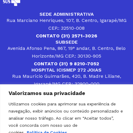
SEDE ADMINISTRATIVA
Rua Marciano Henriques, 107, B. Centro, Igarapé/MG
CEP.: 32510-008
CONTATO (31) 2571-3026
SUBSEDE
Avenida Afonso Pena, 867, 19° andar, B. Centro, Belo
Horizonte/MG CEP.: 30130-905
CONTATO (31) 9 8210-7052
HOSPITAL ICISMEP 272 JOIAS
Rua Maurício Guimarães, 420, B. Madre Liliane,
Igarapé/MG CEP.: 32900-000
CONTATOS (31) 3512-4400 ou (31) 9 8309-8660
Valorizamos sua privacidade
DESENVOLVER SOLUÇÕES, AÇÕES E SERVIÇOS
PÚBLICOS QUE COMPLEMENTEM A ASSISTÊNCIA À
Utilizamos cookies para aprimorar sua experiência de
POPULAÇÃO DA REGIÃO EM QUE ATUA, SENDO
navegação, exibir anúncios ou conteúdo personalizado e
PARCEIRO DOS MUNICÍPIOS CONSORCIADOS NA
SOLUÇÃO DE DIFICULDADES ENFRENTADAS POR
analisar nosso tráfego. Ao clicar em “Aceitar todos”,
GESTORES MUNICIPAIS, É O COMPROMISSO DO
você concorda com nosso uso de
ICISMEP.
cookies.
Política de Cookies