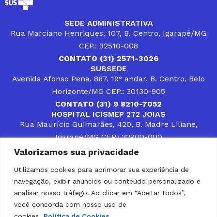
SEDE ADMINISTRATIVA
Rua Marciano Henriques, 107, B. Centro, Igarapé/MG
CEP.: 32510-008
CONTATO (31) 2571-3026
SUBSEDE
Avenida Afonso Pena, 867, 19° andar, B. Centro, Belo
Horizonte/MG CEP.: 30130-905
CONTATO (31) 9 8210-7052
HOSPITAL ICISMEP 272 JOIAS
Rua Maurício Guimarães, 420, B. Madre Liliane,
Igarapé/MG CEP.: 32900-000
CONTATOS (31) 3512-4400 ou (31) 9 8309-8660
Valorizamos sua privacidade
DESENVOLVER SOLUÇÕES, AÇÕES E SERVIÇOS
PÚBLICOS QUE COMPLEMENTEM A ASSISTÊNCIA À
Utilizamos cookies para aprimorar sua experiência de
POPULAÇÃO DA REGIÃO EM QUE ATUA, SENDO
navegação, exibir anúncios ou conteúdo personalizado e
PARCEIRO DOS MUNICÍPIOS CONSORCIADOS NA
SOLUÇÃO DE DIFICULDADES ENFRENTADAS POR
analisar nosso tráfego. Ao clicar em “Aceitar todos”,
GESTORES MUNICIPAIS, É O COMPROMISSO DO
você concorda com nosso uso de
ICISMEP.
cookies.
Política de Cookies