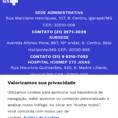
SEDE ADMINISTRATIVA
Rua Marciano Henriques, 107, B. Centro, Igarapé/MG
CEP.: 32510-008
CONTATO (31) 2571-3026
SUBSEDE
Avenida Afonso Pena, 867, 19° andar, B. Centro, Belo
Horizonte/MG CEP.: 30130-905
CONTATO (31) 9 8210-7052
HOSPITAL ICISMEP 272 JOIAS
Rua Maurício Guimarães, 420, B. Madre Liliane,
Igarapé/MG CEP.: 32900-000
CONTATOS (31) 3512-4400 ou (31) 9 8309-8660
Valorizamos sua privacidade
DESENVOLVER SOLUÇÕES, AÇÕES E SERVIÇOS
PÚBLICOS QUE COMPLEMENTEM A ASSISTÊNCIA À
Utilizamos cookies para aprimorar sua experiência de
POPULAÇÃO DA REGIÃO EM QUE ATUA, SENDO
navegação, exibir anúncios ou conteúdo personalizado e
PARCEIRO DOS MUNICÍPIOS CONSORCIADOS NA
SOLUÇÃO DE DIFICULDADES ENFRENTADAS POR
analisar nosso tráfego. Ao clicar em “Aceitar todos”,
GESTORES MUNICIPAIS, É O COMPROMISSO DO
você concorda com nosso uso de
ICISMEP.
cookies.
Política de Cookies