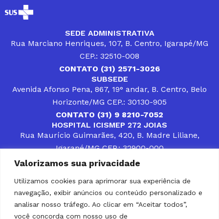
SEDE ADMINISTRATIVA
Rua Marciano Henriques, 107, B. Centro, Igarapé/MG
CEP.: 32510-008
CONTATO (31) 2571-3026
SUBSEDE
Avenida Afonso Pena, 867, 19° andar, B. Centro, Belo
Horizonte/MG CEP.: 30130-905
CONTATO (31) 9 8210-7052
HOSPITAL ICISMEP 272 JOIAS
Rua Maurício Guimarães, 420, B. Madre Liliane,
Igarapé/MG CEP.: 32900-000
CONTATOS (31) 3512-4400 ou (31) 9 8309-8660
Valorizamos sua privacidade
DESENVOLVER SOLUÇÕES, AÇÕES E SERVIÇOS
PÚBLICOS QUE COMPLEMENTEM A ASSISTÊNCIA À
Utilizamos cookies para aprimorar sua experiência de
POPULAÇÃO DA REGIÃO EM QUE ATUA, SENDO
navegação, exibir anúncios ou conteúdo personalizado e
PARCEIRO DOS MUNICÍPIOS CONSORCIADOS NA
SOLUÇÃO DE DIFICULDADES ENFRENTADAS POR
analisar nosso tráfego. Ao clicar em “Aceitar todos”,
GESTORES MUNICIPAIS, É O COMPROMISSO DO
você concorda com nosso uso de
ICISMEP.