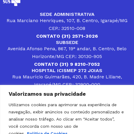
SEDE ADMINISTRATIVA
Rua Marciano Henriques, 107, B. Centro, Igarapé/MG
CEP.: 32510-008
CONTATO (31) 2571-3026
SUBSEDE
Avenida Afonso Pena, 867, 19° andar, B. Centro, Belo
Horizonte/MG CEP.: 30130-905
CONTATO (31) 9 8210-7052
HOSPITAL ICISMEP 272 JOIAS
Rua Maurício Guimarães, 420, B. Madre Liliane,
Igarapé/MG CEP.: 32900-000
CONTATOS (31) 3512-4400 ou (31) 9 8309-8660
Valorizamos sua privacidade
DESENVOLVER SOLUÇÕES, AÇÕES E SERVIÇOS
PÚBLICOS QUE COMPLEMENTEM A ASSISTÊNCIA À
Utilizamos cookies para aprimorar sua experiência de
POPULAÇÃO DA REGIÃO EM QUE ATUA, SENDO
navegação, exibir anúncios ou conteúdo personalizado e
PARCEIRO DOS MUNICÍPIOS CONSORCIADOS NA
SOLUÇÃO DE DIFICULDADES ENFRENTADAS POR
analisar nosso tráfego. Ao clicar em “Aceitar todos”,
GESTORES MUNICIPAIS, É O COMPROMISSO DO
você concorda com nosso uso de
ICISMEP.
cookies.
Política de Cookies