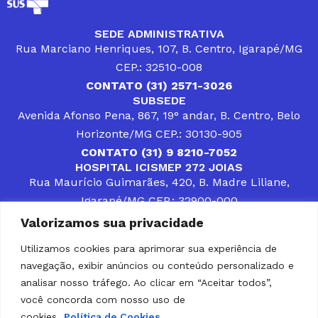
SEDE ADMINISTRATIVA
Rua Marciano Henriques, 107, B. Centro, Igarapé/MG
CEP.: 32510-008
CONTATO (31) 2571-3026
SUBSEDE
Avenida Afonso Pena, 867, 19° andar, B. Centro, Belo
Horizonte/MG CEP.: 30130-905
CONTATO (31) 9 8210-7052
HOSPITAL ICISMEP 272 JOIAS
Rua Maurício Guimarães, 420, B. Madre Liliane,
Igarapé/MG CEP.: 32900-000
CONTATOS (31) 3512-4400 ou (31) 9 8309-8660
Valorizamos sua privacidade
DESENVOLVER SOLUÇÕES, AÇÕES E SERVIÇOS
PÚBLICOS QUE COMPLEMENTEM A ASSISTÊNCIA À
Utilizamos cookies para aprimorar sua experiência de
POPULAÇÃO DA REGIÃO EM QUE ATUA, SENDO
navegação, exibir anúncios ou conteúdo personalizado e
PARCEIRO DOS MUNICÍPIOS CONSORCIADOS NA
SOLUÇÃO DE DIFICULDADES ENFRENTADAS POR
analisar nosso tráfego. Ao clicar em “Aceitar todos”,
GESTORES MUNICIPAIS, É O COMPROMISSO DO
você concorda com nosso uso de
ICISMEP.
cookies.
Política de Cookies