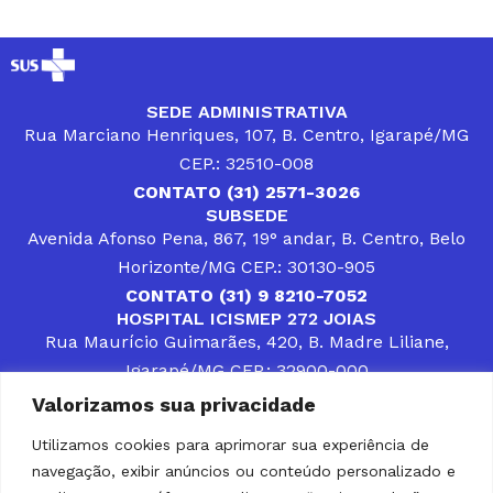
SEDE ADMINISTRATIVA
Rua Marciano Henriques, 107, B. Centro, Igarapé/MG
CEP.: 32510-008
CONTATO (31) 2571-3026
SUBSEDE
Avenida Afonso Pena, 867, 19° andar, B. Centro, Belo
Horizonte/MG CEP.: 30130-905
CONTATO (31) 9 8210-7052
HOSPITAL ICISMEP 272 JOIAS
Rua Maurício Guimarães, 420, B. Madre Liliane,
Igarapé/MG CEP.: 32900-000
CONTATOS (31) 3512-4400 ou (31) 9 8309-8660
Valorizamos sua privacidade
DESENVOLVER SOLUÇÕES, AÇÕES E SERVIÇOS
PÚBLICOS QUE COMPLEMENTEM A ASSISTÊNCIA À
Utilizamos cookies para aprimorar sua experiência de
POPULAÇÃO DA REGIÃO EM QUE ATUA, SENDO
navegação, exibir anúncios ou conteúdo personalizado e
PARCEIRO DOS MUNICÍPIOS CONSORCIADOS NA
SOLUÇÃO DE DIFICULDADES ENFRENTADAS POR