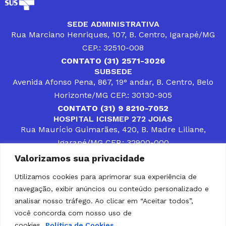
SEDE ADMINISTRATIVA
Rua Marciano Henriques, 107, B. Centro, Igarapé/MG
CEP.: 32510-008
CONTATO (31) 2571-3026
SUBSEDE
Avenida Afonso Pena, 867, 19° andar, B. Centro, Belo
Horizonte/MG CEP.: 30130-905
CONTATO (31) 9 8210-7052
HOSPITAL ICISMEP 272 JOIAS
Rua Maurício Guimarães, 420, B. Madre Liliane,
Igarapé/MG CEP.: 32900-000
CONTATOS (31) 3512-4400 ou (31) 9 8309-8660
Valorizamos sua privacidade
DESENVOLVER SOLUÇÕES, AÇÕES E SERVIÇOS
PÚBLICOS QUE COMPLEMENTEM A ASSISTÊNCIA À
Utilizamos cookies para aprimorar sua experiência de
POPULAÇÃO DA REGIÃO EM QUE ATUA, SENDO
navegação, exibir anúncios ou conteúdo personalizado e
PARCEIRO DOS MUNICÍPIOS CONSORCIADOS NA
SOLUÇÃO DE DIFICULDADES ENFRENTADAS POR
analisar nosso tráfego. Ao clicar em “Aceitar todos”,
GESTORES MUNICIPAIS, É O COMPROMISSO DO
você concorda com nosso uso de
ICISMEP.
cookies.
Política de Cookies