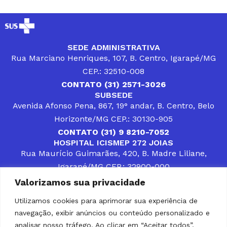
SEDE ADMINISTRATIVA
Rua Marciano Henriques, 107, B. Centro, Igarapé/MG
CEP.: 32510-008
CONTATO (31) 2571-3026
SUBSEDE
Avenida Afonso Pena, 867, 19° andar, B. Centro, Belo
Horizonte/MG CEP.: 30130-905
CONTATO (31) 9 8210-7052
HOSPITAL ICISMEP 272 JOIAS
Rua Maurício Guimarães, 420, B. Madre Liliane,
Igarapé/MG CEP.: 32900-000
CONTATOS (31) 3512-4400 ou (31) 9 8309-8660
Valorizamos sua privacidade
DESENVOLVER SOLUÇÕES, AÇÕES E SERVIÇOS
PÚBLICOS QUE COMPLEMENTEM A ASSISTÊNCIA À
Utilizamos cookies para aprimorar sua experiência de
POPULAÇÃO DA REGIÃO EM QUE ATUA, SENDO
navegação, exibir anúncios ou conteúdo personalizado e
PARCEIRO DOS MUNICÍPIOS CONSORCIADOS NA
SOLUÇÃO DE DIFICULDADES ENFRENTADAS POR
analisar nosso tráfego. Ao clicar em “Aceitar todos”,