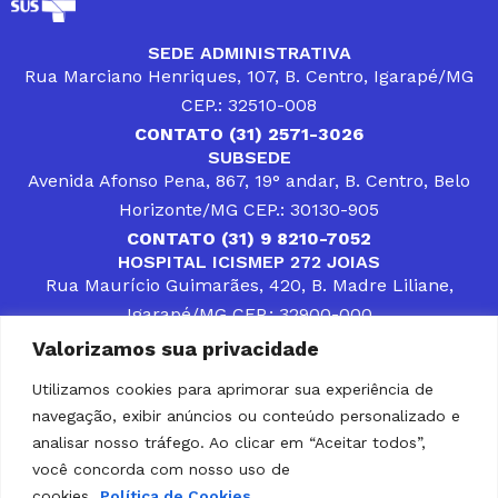
SEDE ADMINISTRATIVA
Rua Marciano Henriques, 107, B. Centro, Igarapé/MG
CEP.: 32510-008
CONTATO (31) 2571-3026
SUBSEDE
Avenida Afonso Pena, 867, 19° andar, B. Centro, Belo
Horizonte/MG CEP.: 30130-905
CONTATO (31) 9 8210-7052
HOSPITAL ICISMEP 272 JOIAS
Rua Maurício Guimarães, 420, B. Madre Liliane,
Igarapé/MG CEP.: 32900-000
CONTATOS (31) 3512-4400 ou (31) 9 8309-8660
Valorizamos sua privacidade
DESENVOLVER SOLUÇÕES, AÇÕES E SERVIÇOS
PÚBLICOS QUE COMPLEMENTEM A ASSISTÊNCIA À
Utilizamos cookies para aprimorar sua experiência de
POPULAÇÃO DA REGIÃO EM QUE ATUA, SENDO
navegação, exibir anúncios ou conteúdo personalizado e
PARCEIRO DOS MUNICÍPIOS CONSORCIADOS NA
SOLUÇÃO DE DIFICULDADES ENFRENTADAS POR
analisar nosso tráfego. Ao clicar em “Aceitar todos”,
GESTORES MUNICIPAIS, É O COMPROMISSO DO
você concorda com nosso uso de
ICISMEP.
cookies.
Política de Cookies