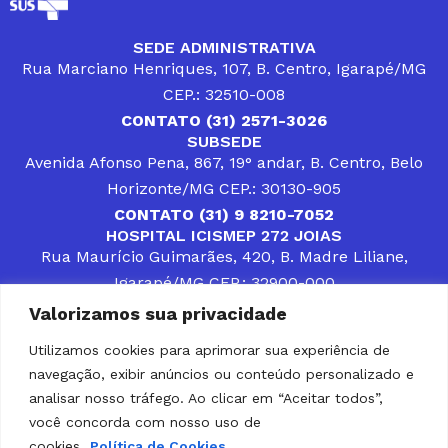
SEDE ADMINISTRATIVA
Rua Marciano Henriques, 107, B. Centro, Igarapé/MG
CEP.: 32510-008
CONTATO (31) 2571-3026
SUBSEDE
Avenida Afonso Pena, 867, 19° andar, B. Centro, Belo
Horizonte/MG CEP.: 30130-905
CONTATO (31) 9 8210-7052
HOSPITAL ICISMEP 272 JOIAS
Rua Maurício Guimarães, 420, B. Madre Liliane,
Igarapé/MG CEP.: 32900-000
CONTATOS (31) 3512-4400 ou (31) 9 8309-8660
Valorizamos sua privacidade
DESENVOLVER SOLUÇÕES, AÇÕES E SERVIÇOS
PÚBLICOS QUE COMPLEMENTEM A ASSISTÊNCIA À
Utilizamos cookies para aprimorar sua experiência de
POPULAÇÃO DA REGIÃO EM QUE ATUA, SENDO
navegação, exibir anúncios ou conteúdo personalizado e
PARCEIRO DOS MUNICÍPIOS CONSORCIADOS NA
SOLUÇÃO DE DIFICULDADES ENFRENTADAS POR
analisar nosso tráfego. Ao clicar em “Aceitar todos”,
GESTORES MUNICIPAIS, É O COMPROMISSO DO
você concorda com nosso uso de
ICISMEP.
cookies.
Política de Cookies