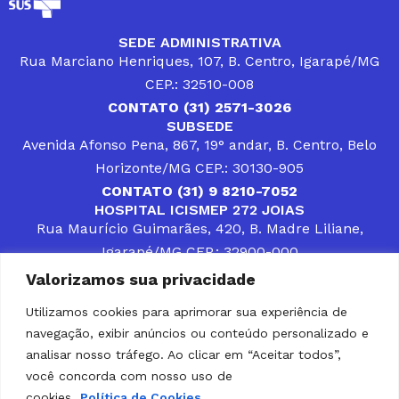
SEDE ADMINISTRATIVA
Rua Marciano Henriques, 107, B. Centro, Igarapé/MG
CEP.: 32510-008
CONTATO (31) 2571-3026
SUBSEDE
Avenida Afonso Pena, 867, 19° andar, B. Centro, Belo
Horizonte/MG CEP.: 30130-905
CONTATO (31) 9 8210-7052
HOSPITAL ICISMEP 272 JOIAS
Rua Maurício Guimarães, 420, B. Madre Liliane,
Igarapé/MG CEP.: 32900-000
CONTATOS (31) 3512-4400 ou (31) 9 8309-8660
Valorizamos sua privacidade
DESENVOLVER SOLUÇÕES, AÇÕES E SERVIÇOS
PÚBLICOS QUE COMPLEMENTEM A ASSISTÊNCIA À
Utilizamos cookies para aprimorar sua experiência de
POPULAÇÃO DA REGIÃO EM QUE ATUA, SENDO
navegação, exibir anúncios ou conteúdo personalizado e
PARCEIRO DOS MUNICÍPIOS CONSORCIADOS NA
SOLUÇÃO DE DIFICULDADES ENFRENTADAS POR
analisar nosso tráfego. Ao clicar em “Aceitar todos”,
GESTORES MUNICIPAIS, É O COMPROMISSO DO
você concorda com nosso uso de
ICISMEP.
cookies.
Política de Cookies