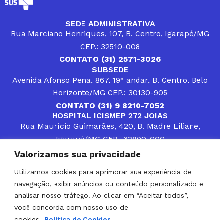
SEDE ADMINISTRATIVA
Rua Marciano Henriques, 107, B. Centro, Igarapé/MG
CEP.: 32510-008
CONTATO (31) 2571-3026
SUBSEDE
Avenida Afonso Pena, 867, 19° andar, B. Centro, Belo
Horizonte/MG CEP.: 30130-905
CONTATO (31) 9 8210-7052
HOSPITAL ICISMEP 272 JOIAS
Rua Maurício Guimarães, 420, B. Madre Liliane,
Igarapé/MG CEP.: 32900-000
CONTATOS (31) 3512-4400 ou (31) 9 8309-8660
Valorizamos sua privacidade
DESENVOLVER SOLUÇÕES, AÇÕES E SERVIÇOS
PÚBLICOS QUE COMPLEMENTEM A ASSISTÊNCIA À
Utilizamos cookies para aprimorar sua experiência de
POPULAÇÃO DA REGIÃO EM QUE ATUA, SENDO
navegação, exibir anúncios ou conteúdo personalizado e
PARCEIRO DOS MUNICÍPIOS CONSORCIADOS NA
SOLUÇÃO DE DIFICULDADES ENFRENTADAS POR
analisar nosso tráfego. Ao clicar em “Aceitar todos”,
GESTORES MUNICIPAIS, É O COMPROMISSO DO
você concorda com nosso uso de
ICISMEP.
cookies.
Política de Cookies