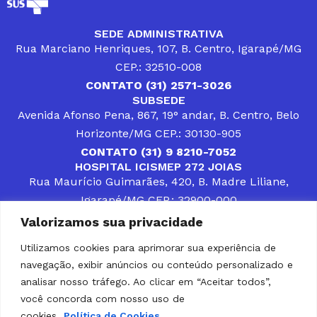
SEDE ADMINISTRATIVA
Rua Marciano Henriques, 107, B. Centro, Igarapé/MG
CEP.: 32510-008
CONTATO (31) 2571-3026
SUBSEDE
Avenida Afonso Pena, 867, 19° andar, B. Centro, Belo
Horizonte/MG CEP.: 30130-905
CONTATO (31) 9 8210-7052
HOSPITAL ICISMEP 272 JOIAS
Rua Maurício Guimarães, 420, B. Madre Liliane,
Igarapé/MG CEP.: 32900-000
CONTATOS (31) 3512-4400 ou (31) 9 8309-8660
Valorizamos sua privacidade
DESENVOLVER SOLUÇÕES, AÇÕES E SERVIÇOS
PÚBLICOS QUE COMPLEMENTEM A ASSISTÊNCIA À
Utilizamos cookies para aprimorar sua experiência de
POPULAÇÃO DA REGIÃO EM QUE ATUA, SENDO
navegação, exibir anúncios ou conteúdo personalizado e
PARCEIRO DOS MUNICÍPIOS CONSORCIADOS NA
SOLUÇÃO DE DIFICULDADES ENFRENTADAS POR
analisar nosso tráfego. Ao clicar em “Aceitar todos”,
GESTORES MUNICIPAIS, É O COMPROMISSO DO
você concorda com nosso uso de
ICISMEP.
cookies.
Política de Cookies