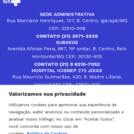
SEDE ADMINISTRATIVA
Rua Marciano Henriques, 107, B. Centro, Igarapé/MG
CEP.: 32510-008
CONTATO (31) 2571-3026
SUBSEDE
Avenida Afonso Pena, 867, 19° andar, B. Centro, Belo
Horizonte/MG CEP.: 30130-905
CONTATO (31) 9 8210-7052
HOSPITAL ICISMEP 272 JOIAS
Rua Maurício Guimarães, 420, B. Madre Liliane,
Igarapé/MG CEP.: 32900-000
CONTATOS (31) 3512-4400 ou (31) 9 8309-8660
Valorizamos sua privacidade
DESENVOLVER SOLUÇÕES, AÇÕES E SERVIÇOS
PÚBLICOS QUE COMPLEMENTEM A ASSISTÊNCIA À
Utilizamos cookies para aprimorar sua experiência de
POPULAÇÃO DA REGIÃO EM QUE ATUA, SENDO
navegação, exibir anúncios ou conteúdo personalizado e
PARCEIRO DOS MUNICÍPIOS CONSORCIADOS NA
SOLUÇÃO DE DIFICULDADES ENFRENTADAS POR
analisar nosso tráfego. Ao clicar em “Aceitar todos”,
GESTORES MUNICIPAIS, É O COMPROMISSO DO
você concorda com nosso uso de
ICISMEP.
cookies.
Política de Cookies