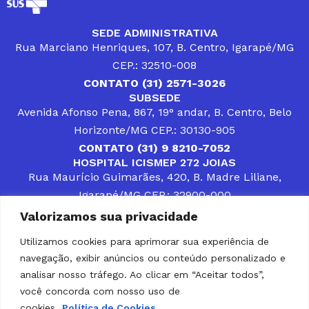
SEDE ADMINISTRATIVA
Rua Marciano Henriques, 107, B. Centro, Igarapé/MG
CEP.: 32510-008
CONTATO (31) 2571-3026
SUBSEDE
Avenida Afonso Pena, 867, 19° andar, B. Centro, Belo
Horizonte/MG CEP.: 30130-905
CONTATO (31) 9 8210-7052
HOSPITAL ICISMEP 272 JOIAS
Rua Maurício Guimarães, 420, B. Madre Liliane,
Igarapé/MG CEP.: 32900-000
CONTATOS (31) 3512-4400 ou (31) 9 8309-8660
Valorizamos sua privacidade
DESENVOLVER SOLUÇÕES, AÇÕES E SERVIÇOS
PÚBLICOS QUE COMPLEMENTEM A ASSISTÊNCIA À
Utilizamos cookies para aprimorar sua experiência de
POPULAÇÃO DA REGIÃO EM QUE ATUA, SENDO
navegação, exibir anúncios ou conteúdo personalizado e
PARCEIRO DOS MUNICÍPIOS CONSORCIADOS NA
SOLUÇÃO DE DIFICULDADES ENFRENTADAS POR
analisar nosso tráfego. Ao clicar em “Aceitar todos”,
GESTORES MUNICIPAIS, É O COMPROMISSO DO
você concorda com nosso uso de
ICISMEP.
cookies.
Política de Cookies