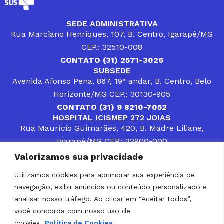
SEDE ADMINISTRATIVA
Rua Marciano Henriques, 107, B. Centro, Igarapé/MG
CEP.: 32510-008
CONTATO (31) 2571-3026
SUBSEDE
Avenida Afonso Pena, 867, 19° andar, B. Centro, Belo
Horizonte/MG CEP.: 30130-905
CONTATO (31) 9 8210-7052
HOSPITAL ICISMEP 272 JOIAS
Rua Maurício Guimarães, 420, B. Madre Liliane,
Igarapé/MG CEP.: 32900-000
CONTATOS (31) 3512-4400 ou (31) 9 8309-8660
Valorizamos sua privacidade
DESENVOLVER SOLUÇÕES, AÇÕES E SERVIÇOS
PÚBLICOS QUE COMPLEMENTEM A ASSISTÊNCIA À
Utilizamos cookies para aprimorar sua experiência de
POPULAÇÃO DA REGIÃO EM QUE ATUA, SENDO
navegação, exibir anúncios ou conteúdo personalizado e
PARCEIRO DOS MUNICÍPIOS CONSORCIADOS NA
SOLUÇÃO DE DIFICULDADES ENFRENTADAS POR
analisar nosso tráfego. Ao clicar em “Aceitar todos”,
GESTORES MUNICIPAIS, É O COMPROMISSO DO
você concorda com nosso uso de
ICISMEP.
cookies.
Política de Cookies