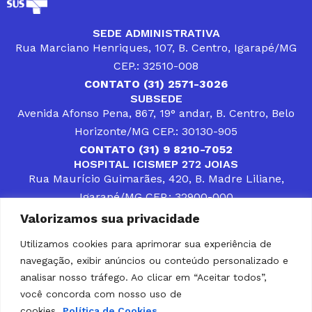
SEDE ADMINISTRATIVA
Rua Marciano Henriques, 107, B. Centro, Igarapé/MG
CEP.: 32510-008
CONTATO (31) 2571-3026
SUBSEDE
Avenida Afonso Pena, 867, 19° andar, B. Centro, Belo
Horizonte/MG CEP.: 30130-905
CONTATO (31) 9 8210-7052
HOSPITAL ICISMEP 272 JOIAS
Rua Maurício Guimarães, 420, B. Madre Liliane,
Igarapé/MG CEP.: 32900-000
CONTATOS (31) 3512-4400 ou (31) 9 8309-8660
Valorizamos sua privacidade
DESENVOLVER SOLUÇÕES, AÇÕES E SERVIÇOS
PÚBLICOS QUE COMPLEMENTEM A ASSISTÊNCIA À
Utilizamos cookies para aprimorar sua experiência de
POPULAÇÃO DA REGIÃO EM QUE ATUA, SENDO
navegação, exibir anúncios ou conteúdo personalizado e
PARCEIRO DOS MUNICÍPIOS CONSORCIADOS NA
SOLUÇÃO DE DIFICULDADES ENFRENTADAS POR
analisar nosso tráfego. Ao clicar em “Aceitar todos”,
GESTORES MUNICIPAIS, É O COMPROMISSO DO
você concorda com nosso uso de
ICISMEP.
cookies.
Política de Cookies