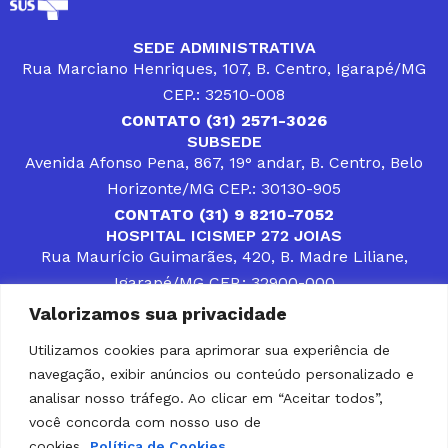
SEDE ADMINISTRATIVA
Rua Marciano Henriques, 107, B. Centro, Igarapé/MG
CEP.: 32510-008
CONTATO (31) 2571-3026
SUBSEDE
Avenida Afonso Pena, 867, 19° andar, B. Centro, Belo
Horizonte/MG CEP.: 30130-905
CONTATO (31) 9 8210-7052
HOSPITAL ICISMEP 272 JOIAS
Rua Maurício Guimarães, 420, B. Madre Liliane,
Igarapé/MG CEP.: 32900-000
CONTATOS (31) 3512-4400 ou (31) 9 8309-8660
Valorizamos sua privacidade
DESENVOLVER SOLUÇÕES, AÇÕES E SERVIÇOS
PÚBLICOS QUE COMPLEMENTEM A ASSISTÊNCIA À
Utilizamos cookies para aprimorar sua experiência de
POPULAÇÃO DA REGIÃO EM QUE ATUA, SENDO
navegação, exibir anúncios ou conteúdo personalizado e
PARCEIRO DOS MUNICÍPIOS CONSORCIADOS NA
SOLUÇÃO DE DIFICULDADES ENFRENTADAS POR
analisar nosso tráfego. Ao clicar em “Aceitar todos”,
GESTORES MUNICIPAIS, É O COMPROMISSO DO
você concorda com nosso uso de
ICISMEP.
cookies.
Política de Cookies