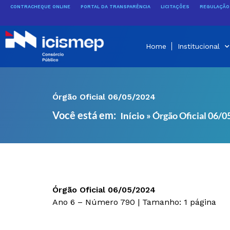
Ir
CONTRACHEQUE ONLINE
PORTAL DA TRANSPARÊNCIA
LICITAÇÕES
REGULAÇÃO 
para
o
conteúdo
Home
Institucional
Órgão Oficial 06/05/2024
Você está em:
»
Órgão Oficial 06/
Início
Órgão Oficial 06/05/2024
Ano 6 – Número 790 | Tamanho: 1 página