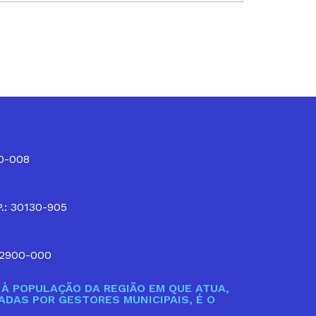
10-008
P.: 30130-905
32900-000
À POPULAÇÃO DA REGIÃO EM QUE ATUA,
DAS POR GESTORES MUNICIPAIS, É O