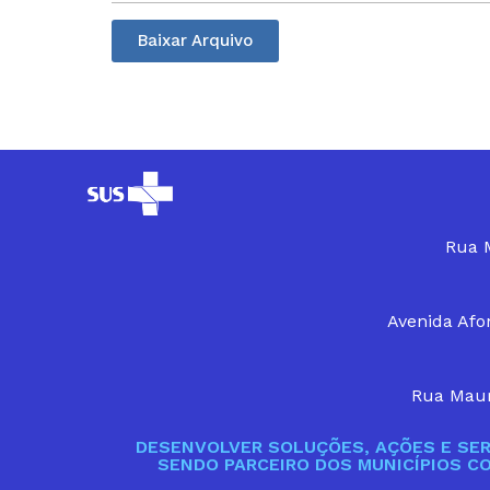
Baixar Arquivo
Rua M
Avenida Afon
Rua Maur
DESENVOLVER SOLUÇÕES, AÇÕES E SER
SENDO PARCEIRO DOS MUNICÍPIOS C