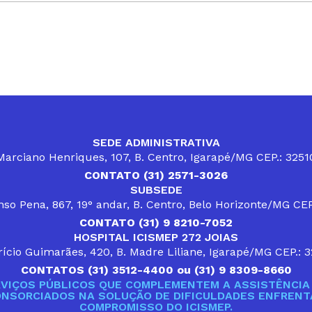
SEDE ADMINISTRATIVA
arciano Henriques, 107, B. Centro, Igarapé/MG CEP.: 325
CONTATO (31) 2571-3026
SUBSEDE
so Pena, 867, 19° andar, B. Centro, Belo Horizonte/MG CE
CONTATO (31) 9 8210-7052
HOSPITAL ICISMEP 272 JOIAS
ício Guimarães, 420, B. Madre Liliane, Igarapé/MG CEP.: 
CONTATOS (31) 3512-4400 ou (31) 9 8309-8660
VIÇOS PÚBLICOS QUE COMPLEMENTEM A ASSISTÊNCIA 
ONSORCIADOS NA SOLUÇÃO DE DIFICULDADES ENFRENTA
COMPROMISSO DO ICISMEP.