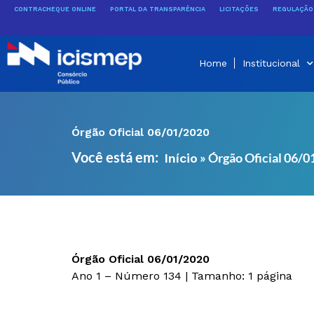
Ir
CONTRACHEQUE ONLINE
PORTAL DA TRANSPARÊNCIA
LICITAÇÕES
REGULAÇÃO 
para
o
conteúdo
Home
Institucional
Órgão Oficial 06/01/2020
Você está em:
»
Órgão Oficial 06/
Início
Órgão Oficial 06/01/2020
Ano 1 – Número 134 | Tamanho: 1 página