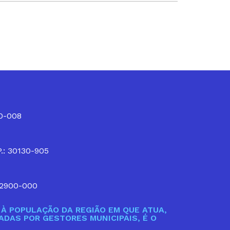
10-008
P.: 30130-905
32900-000
À POPULAÇÃO DA REGIÃO EM QUE ATUA,
DAS POR GESTORES MUNICIPAIS, É O