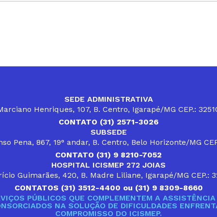
SEDE ADMINISTRATIVA
arciano Henriques, 107, B. Centro, Igarapé/MG CEP.: 325
CONTATO (31) 2571-3026
SUBSEDE
so Pena, 867, 19° andar, B. Centro, Belo Horizonte/MG CE
CONTATO (31) 9 8210-7052
HOSPITAL ICISMEP 272 JOIAS
ício Guimarães, 420, B. Madre Liliane, Igarapé/MG CEP.: 
CONTATOS (31) 3512-4400 ou (31) 9 8309-8660
VIÇOS PÚBLICOS QUE COMPLEMENTEM A ASSISTÊNCIA 
ONSORCIADOS NA SOLUÇÃO DE DIFICULDADES ENFRENTA
COMPROMISSO DO ICISMEP.