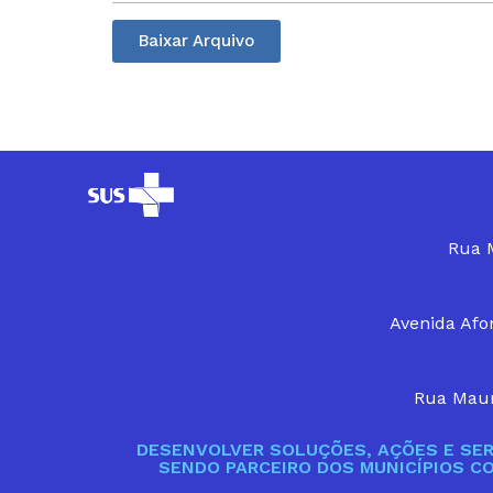
Baixar Arquivo
Rua M
Avenida Afon
Rua Maur
DESENVOLVER SOLUÇÕES, AÇÕES E SER
SENDO PARCEIRO DOS MUNICÍPIOS C