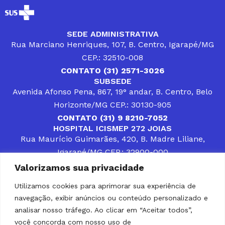
SEDE ADMINISTRATIVA
Rua Marciano Henriques, 107, B. Centro, Igarapé/MG
CEP.: 32510-008
CONTATO (31) 2571-3026
SUBSEDE
Avenida Afonso Pena, 867, 19° andar, B. Centro, Belo
Horizonte/MG CEP.: 30130-905
CONTATO (31) 9 8210-7052
HOSPITAL ICISMEP 272 JOIAS
Rua Maurício Guimarães, 420, B. Madre Liliane,
Igarapé/MG CEP.: 32900-000
CONTATOS (31) 3512-4400 ou (31) 9 8309-8660
Valorizamos sua privacidade
DESENVOLVER SOLUÇÕES, AÇÕES E SERVIÇOS
PÚBLICOS QUE COMPLEMENTEM A ASSISTÊNCIA À
Utilizamos cookies para aprimorar sua experiência de
POPULAÇÃO DA REGIÃO EM QUE ATUA, SENDO
navegação, exibir anúncios ou conteúdo personalizado e
PARCEIRO DOS MUNICÍPIOS CONSORCIADOS NA
SOLUÇÃO DE DIFICULDADES ENFRENTADAS POR
analisar nosso tráfego. Ao clicar em “Aceitar todos”,
GESTORES MUNICIPAIS, É O COMPROMISSO DO
você concorda com nosso uso de
ICISMEP.