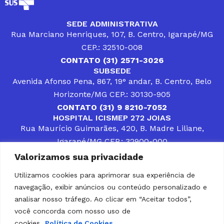
SEDE ADMINISTRATIVA
Rua Marciano Henriques, 107, B. Centro, Igarapé/MG
CEP.: 32510-008
CONTATO (31) 2571-3026
SUBSEDE
Avenida Afonso Pena, 867, 19° andar, B. Centro, Belo
Horizonte/MG CEP.: 30130-905
CONTATO (31) 9 8210-7052
HOSPITAL ICISMEP 272 JOIAS
Rua Maurício Guimarães, 420, B. Madre Liliane,
Igarapé/MG CEP.: 32900-000
CONTATOS (31) 3512-4400 ou (31) 9 8309-8660
Valorizamos sua privacidade
DESENVOLVER SOLUÇÕES, AÇÕES E SERVIÇOS
PÚBLICOS QUE COMPLEMENTEM A ASSISTÊNCIA À
Utilizamos cookies para aprimorar sua experiência de
POPULAÇÃO DA REGIÃO EM QUE ATUA, SENDO
navegação, exibir anúncios ou conteúdo personalizado e
PARCEIRO DOS MUNICÍPIOS CONSORCIADOS NA
SOLUÇÃO DE DIFICULDADES ENFRENTADAS POR
analisar nosso tráfego. Ao clicar em “Aceitar todos”,
GESTORES MUNICIPAIS, É O COMPROMISSO DO
você concorda com nosso uso de
ICISMEP.
cookies.
Política de Cookies