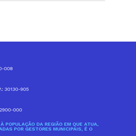
10-008
P.: 30130-905
32900-000
À POPULAÇÃO DA REGIÃO EM QUE ATUA,
DAS POR GESTORES MUNICIPAIS, É O