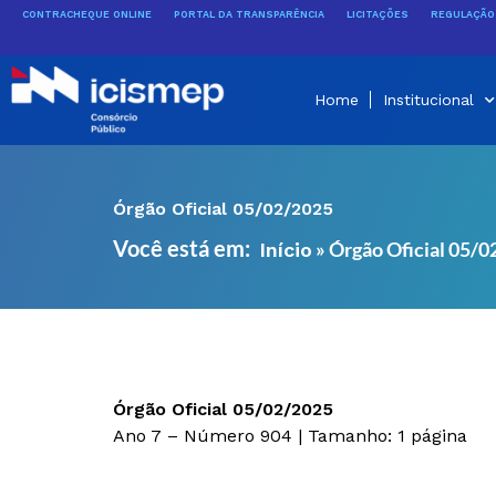
Ir
CONTRACHEQUE ONLINE
PORTAL DA TRANSPARÊNCIA
LICITAÇÕES
REGULAÇÃO 
para
o
conteúdo
Home
Institucional
Órgão Oficial 05/02/2025
Você está em:
»
Órgão Oficial 05/
Início
Órgão Oficial 05/02/2025
Ano 7 – Número 904 | Tamanho: 1 página