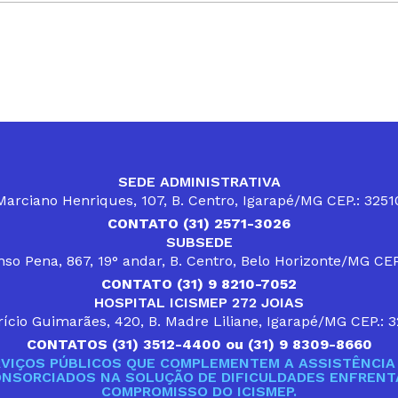
SEDE ADMINISTRATIVA
arciano Henriques, 107, B. Centro, Igarapé/MG CEP.: 325
CONTATO (31) 2571-3026
SUBSEDE
so Pena, 867, 19° andar, B. Centro, Belo Horizonte/MG CE
CONTATO (31) 9 8210-7052
HOSPITAL ICISMEP 272 JOIAS
ício Guimarães, 420, B. Madre Liliane, Igarapé/MG CEP.: 
CONTATOS (31) 3512-4400 ou (31) 9 8309-8660
VIÇOS PÚBLICOS QUE COMPLEMENTEM A ASSISTÊNCIA 
ONSORCIADOS NA SOLUÇÃO DE DIFICULDADES ENFRENTA
COMPROMISSO DO ICISMEP.