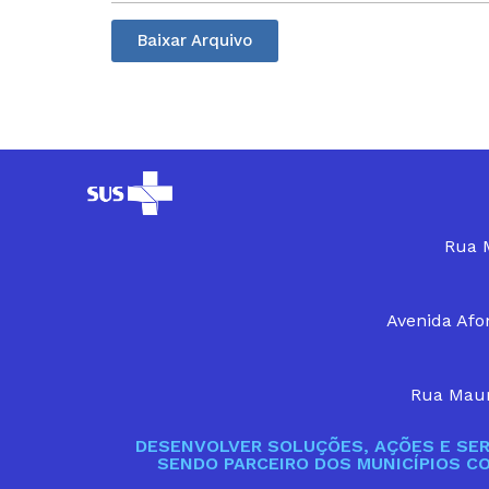
Baixar Arquivo
Rua M
Avenida Afon
Rua Maur
DESENVOLVER SOLUÇÕES, AÇÕES E SER
SENDO PARCEIRO DOS MUNICÍPIOS C